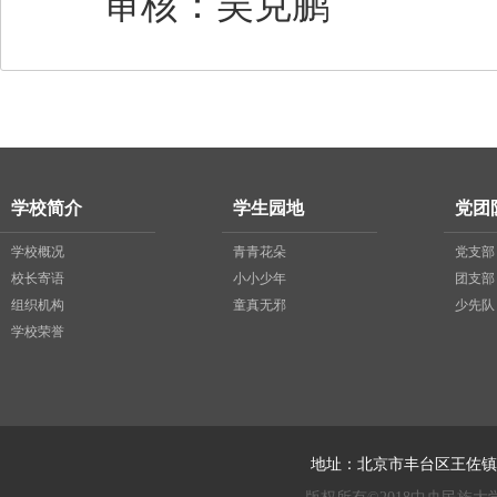
审核：吴克鹏
学校简介
学生园地
党团
学校概况
青青花朵
党支部
校长寄语
小小少年
团支部
组织机构
童真无邪
少先队
学校荣誉
地址：北京市丰台区王佐镇西王佐村2